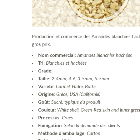
Production et commerce des Amandes blanchies haché
gros prix.
Nom commercial
:
Amandes blanchies hachées
Tri
:
Blanchies et hachées
Grade
:
-
Taille
:
2-4mm, 4-6, 3-5mm, 5-7mm
Variété
:
Carmel, Padre, Butte
Origine
:
Grèce, USA (Californie)
Goût
:
Sucré, typique du produit
Couleur
:
White shell, Green-Red skin and inner gree
Processus
:
Crues
Fumigation
:
Selon la demande des clients
Méthode d'emballage
:
Carton