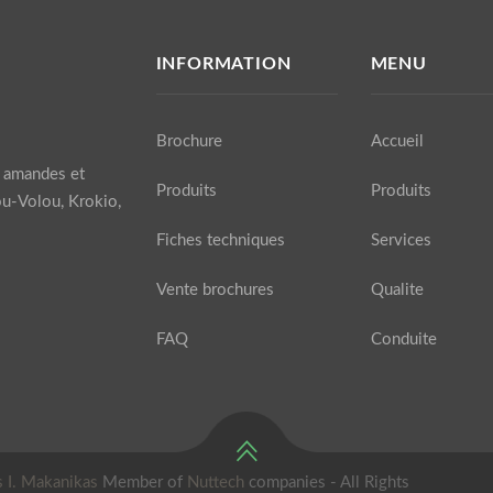
INFORMATION
MENU
Brochure
Accueil
s amandes et
Produits
Produits
ou-Volou, Krokio,
Fiches techniques
Services
Vente brochures
Qualite
FAQ
Conduite
s I. Makanikas
Member of
Nuttech
companies - All Rights