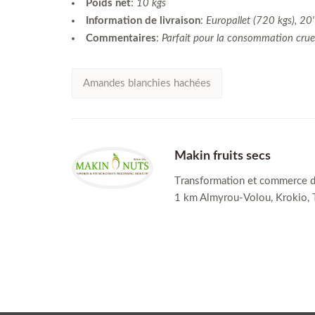
Poids net
:
10 kgs
Information de livraison
:
Europallet (720 kgs), 20
Commentaires
:
Parfait pour la consommation crue o
Amandes blanchies hachées
Makin fruits secs
Τransformation et commerce de
1 km Almyrou-Volou, Krokio, 