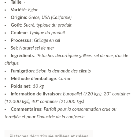
Taille
:
-
Variété
:
Egine
Origine
:
Grèce, USA (Californie)
Goût
:
Sucré, typique du produit
Couleur
:
Typique du produit
Processus
:
Grillage en sel
Sel
:
Naturel sel de mer
Ingrédients
:
Pistaches décortiquée grillées, sel de mer, d'acide
citrique
Fumigation
:
Selon la demande des clients
Méthode d'emballage
:
Carton
Poids net
:
10 kg
Information de livraison
:
Europallet (720 kgs), 20'' container
(12.000 kgs), 40'' container (21.000 kgs)
Commentaires
:
Parfait pour la consommation crue ou
torréfiée et pour l'industrie de la confiserie
Pistaches décortiquée grillées et salées